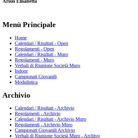
Arisio Elisabetta
Menù Principale
Home
Calendari / Risultati - Open
Regolamenti - Open
Calendari / Risultati - Muro
Regolamenti - Muro
Verbali di Riunione Società Muro
Indoor
Campionati Giovanili
Modulistica
Archivio
Calendari / Risultati - Archivio
Regolamenti - Archivio
Calendari / Risultati - Archivio Muro
Regolamenti - Archivio Muro
Campionati Giovanili Archivio
Verbali di Riunione Società Muro - Archivo