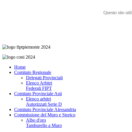
Questo sito uti
Home
Comitato Regionale
Delegati Provinciali
Elenco Arbitri
Federali FIPT
Comitato Provinciale Asti
Elenco arbitri
Autorizzati Serie D
Comitato Provinciale Alessandria
Commissione del Muro e Storico
Albo d'oro
Tamburello a Muro