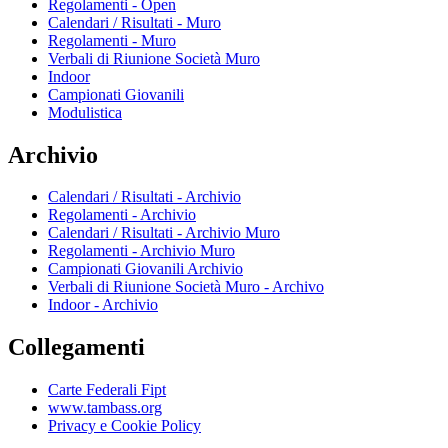
Regolamenti - Open
Calendari / Risultati - Muro
Regolamenti - Muro
Verbali di Riunione Società Muro
Indoor
Campionati Giovanili
Modulistica
Archivio
Calendari / Risultati - Archivio
Regolamenti - Archivio
Calendari / Risultati - Archivio Muro
Regolamenti - Archivio Muro
Campionati Giovanili Archivio
Verbali di Riunione Società Muro - Archivo
Indoor - Archivio
Collegamenti
Carte Federali Fipt
www.tambass.org
Privacy e Cookie Policy